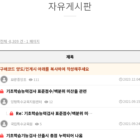
자유게시판
전체 -8,309 건 - 1 페이지
제목
구매코드 양도/인계시 아래를 복사하여 작성해주세요
2023.12.04
묘량중앙초
111
기초학습능력검사 표준점수/백분위 미산출 관련
2021.09.15
양평특수교육지원센터
12
Re: 기초학습능력검사 표준점수/백분위 미산출 관련
2021.09.24
국립특수교육원
5
기초학습기능검사 산출시 총점 누락되어 나옴