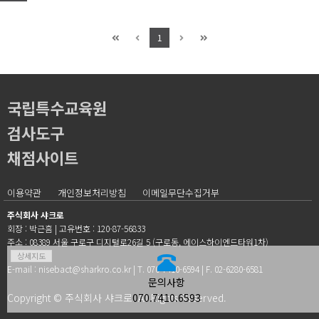
1
국립특수교육원
검사도구
채점사이트
이용약관
개인정보처리방침
이메일무단수집거부
주식회사 샤크로
회장 : 박근흠
|
고유번호 : 120-87-56833
주소 : 08389 서울 구로구 디지털로26길 5 (구로동, 에이스하이엔드타워1차)
상세지도
E-mail :
nisebact@sharkro.co.kr
|
T. 070-7410-6594
|
F. 02-6280-6581
문의사항
Copyright © 주식회사 샤크로. All Rights Reserved.
070.7410.6593