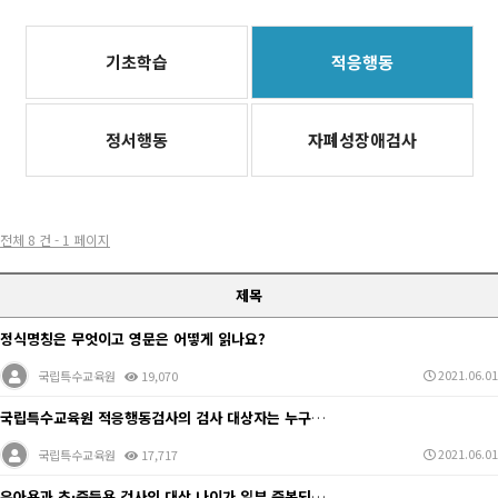
기초학습
적응행동
정서행동
자폐성장애검사
전체 8 건 - 1 페이지
제목
정식명칭은 무엇이고 영문은 어떻게 읽나요?
2021.06.01
국립특수교육원
19,070
국립특수교육원 적응행동검사의 검사 대상자는 누구인가요?
2021.06.01
국립특수교육원
17,717
유아용과 초·중등용 검사의 대상 나이가 일부 중복되는데…