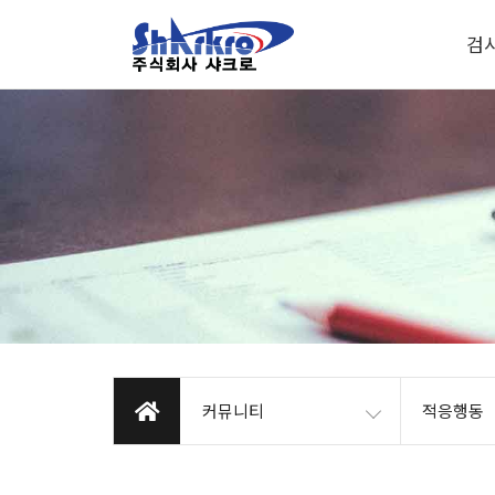
검
커뮤니티
적응행동