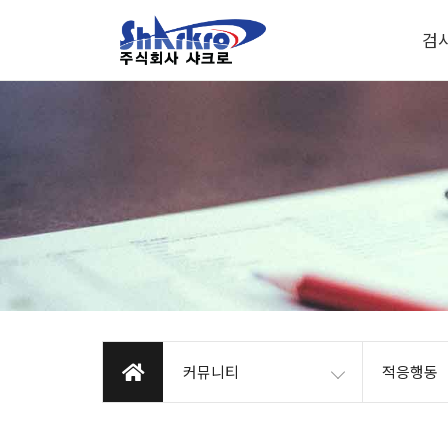
검
커뮤니티
적응행동